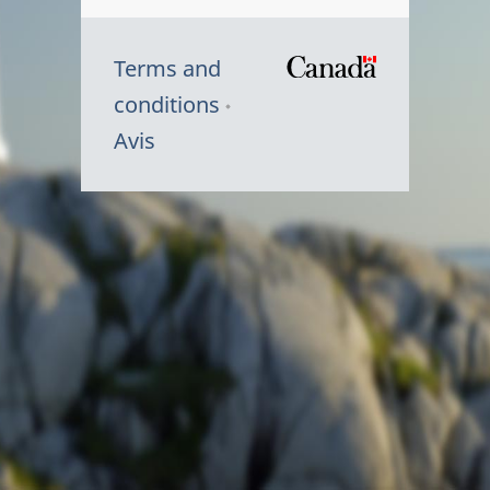
Terms and
/
conditions
Symbole
Avis
du
gouvernem
du
Canada