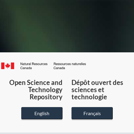
Canada.ca
/
Gouvernement
Open Science and
Dépôt ouvert des
du
Technology
sciences et
Canada
Repository
technologie
English
Français