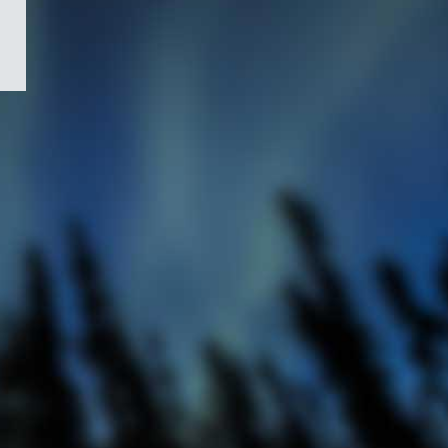
/
Symbole
du
gouvernement
du
Canada