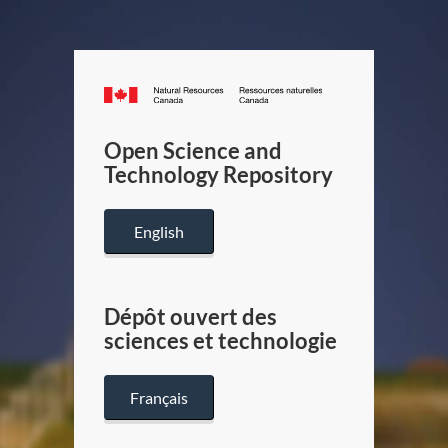
Canada.ca
/
Gouverneme
Open Science and
du
Technology Repository
Canada
English
Dépôt ouvert des
sciences et technologie
Français