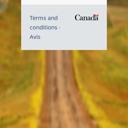
Terms and
/
conditions
Symbole
Avis
du
gouvernem
du
Canada