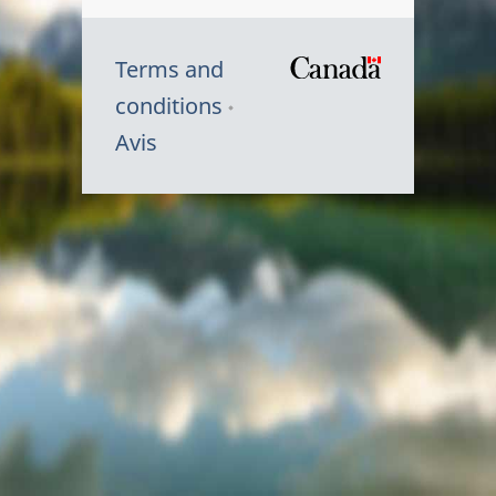
Terms and
/
conditions
Symbole
Avis
du
gouvernem
du
Canada