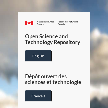
Canada.ca
/
Gouverneme
Open Science and
du
Technology Repository
Canada
English
Dépôt ouvert des
sciences et technologie
Français