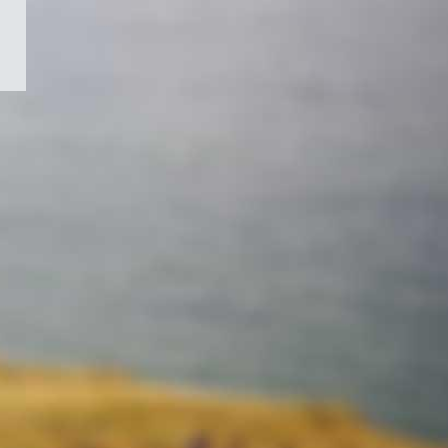
/
Symbole
du
gouvernement
du
Canada