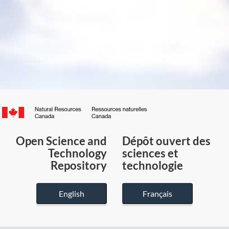
Canada.ca
/
Gouvernement
Open Science and
Dépôt ouvert des
du
Technology
sciences et
Canada
Repository
technologie
English
Français