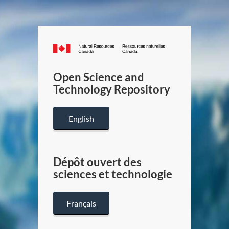
Canada.ca
/
Gouverneme
Open Science and
du
Technology Repository
Canada
English
Dépôt ouvert des
sciences et technologie
Français