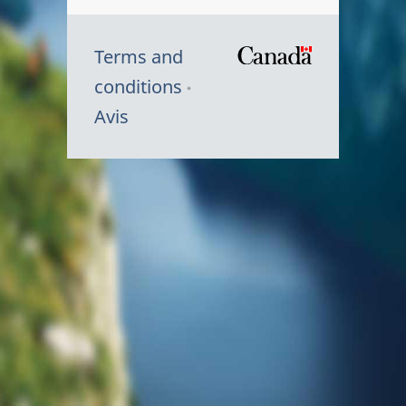
Terms and
/
conditions
Symbole
Avis
du
gouvernem
du
Canada