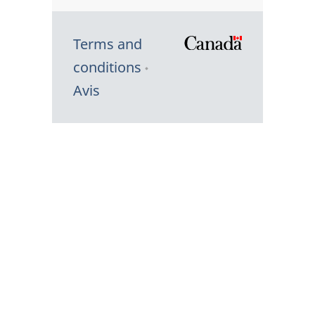
Terms and
/
conditions
Symbole
Avis
du
gouvernem
du
Canada