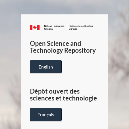
Canada.ca
/
Gouverneme
Open Science and
du
Technology Repository
Canada
English
Dépôt ouvert des
sciences et technologie
Français