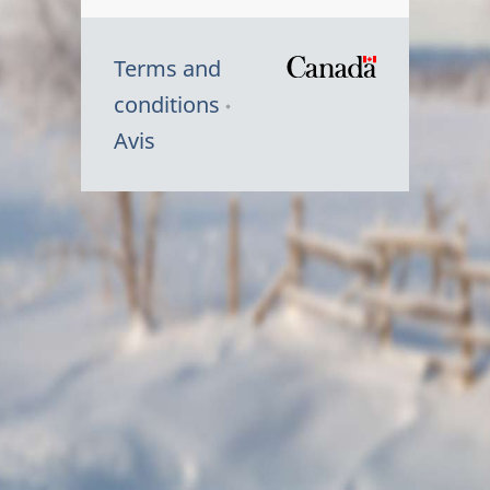
Terms and
/
conditions
Symbole
Avis
du
gouvernem
du
Canada