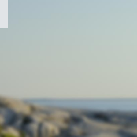
/
Symbole
du
gouvernement
du
Canada