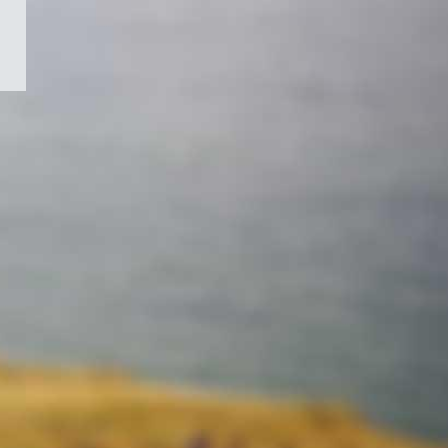
/
Symbole
du
gouvernement
du
Canada