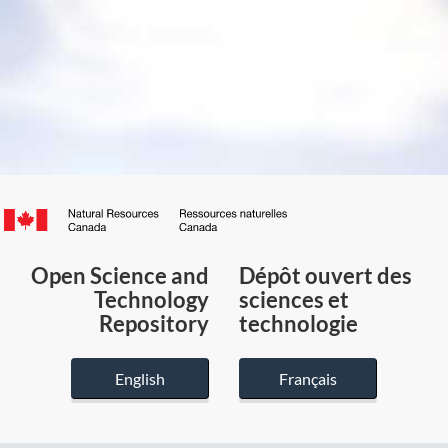
Canada.ca
/
Gouvernement
Open Science and
Dépôt ouvert des
du
Technology
sciences et
Canada
Repository
technologie
English
Français