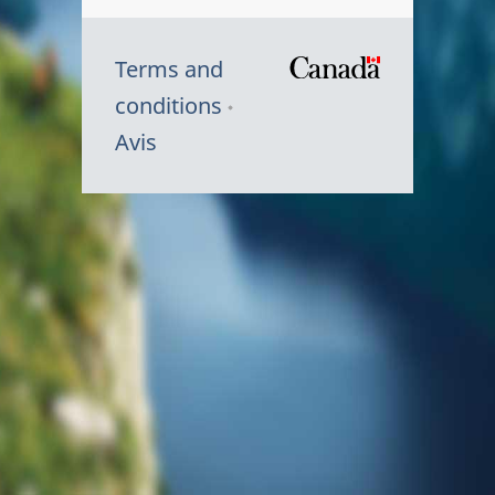
Terms and
/
conditions
Symbole
Avis
du
gouvernem
du
Canada