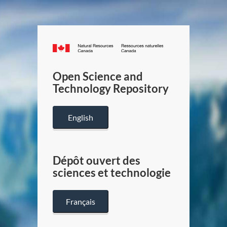
Canada.ca
/
Gouverneme
Open Science and
du
Technology Repository
Canada
English
Dépôt ouvert des
sciences et technologie
Français