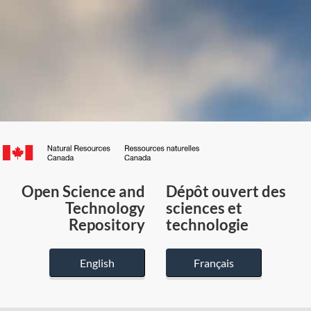
Canada.ca
/
Gouvernement
Open Science and
Dépôt ouvert des
du
Technology
sciences et
Canada
Repository
technologie
English
Français