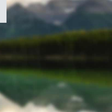
/
Symbole
du
gouvernement
du
Canada