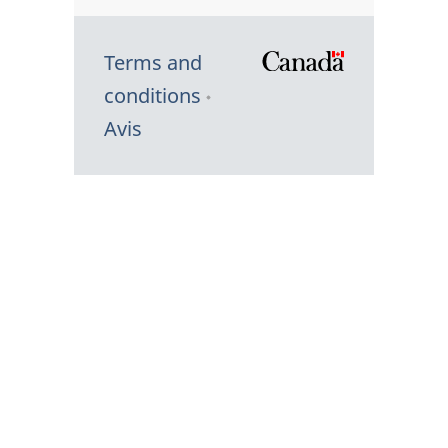
Terms and
/
conditions
Symbole
Avis
du
gouvernem
du
Canada