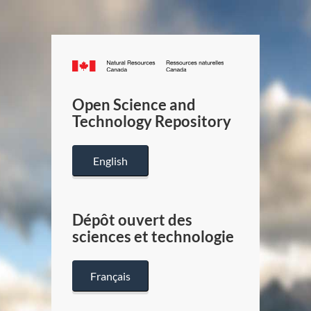
Canada.ca
/
Gouverneme
Open Science and
du
Technology Repository
Canada
English
Dépôt ouvert des
sciences et technologie
Français