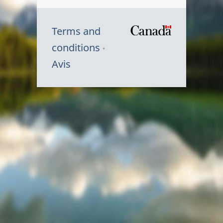
Terms and
/
conditions
Symbole
Avis
du
gouvernem
du
Canada