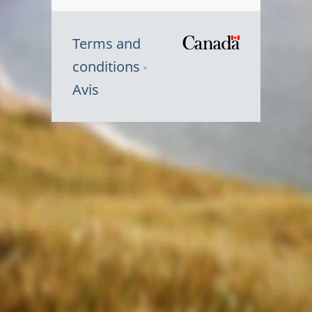
Terms and
/
conditions
Symbole
Avis
du
gouvernem
du
Canada