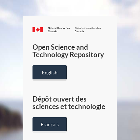
Canada.ca
/
Gouverneme
Open Science and
du
Technology Repository
Canada
English
Dépôt ouvert des
sciences et technologie
Français