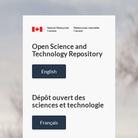
Canada.ca
/
Gouverneme
Open Science and
du
Technology Repository
Canada
English
Dépôt ouvert des
sciences et technologie
Français