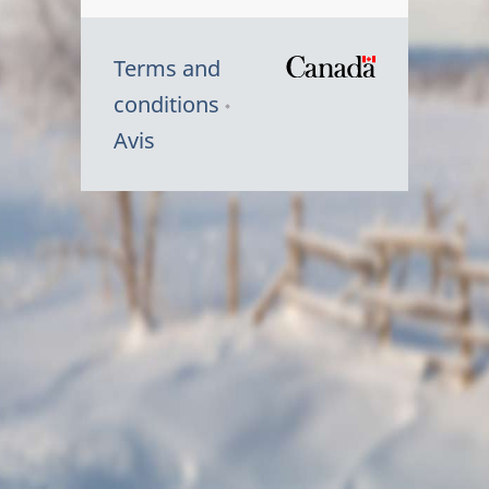
Terms and
/
conditions
Symbole
Avis
du
gouvernem
du
Canada