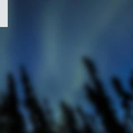
/
Symbole
du
gouvernement
du
Canada