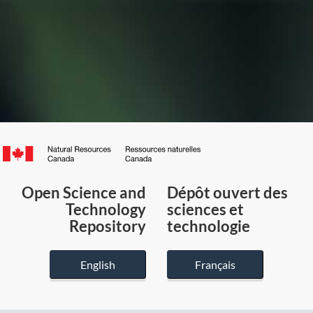
Canada.ca
/
Gouvernement
Open Science and
Dépôt ouvert des
du
Technology
sciences et
Canada
Repository
technologie
English
Français