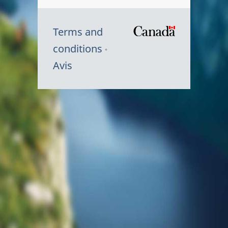
Terms and
/
conditions
Symbole
Avis
du
gouvernem
du
Canada