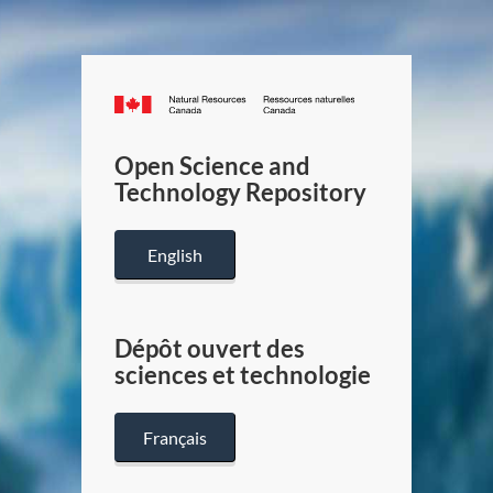
Canada.ca
/
Gouverneme
Open Science and
du
Technology Repository
Canada
English
Dépôt ouvert des
sciences et technologie
Français