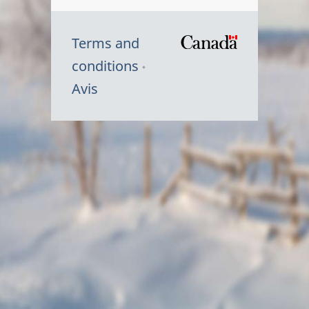
Terms and
/
conditions
Symbole
Avis
du
gouvernem
du
Canada