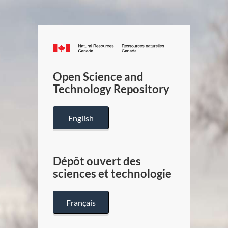
Canada.ca
/
Gouverneme
Open Science and
du
Technology Repository
Canada
English
Dépôt ouvert des
sciences et technologie
Français