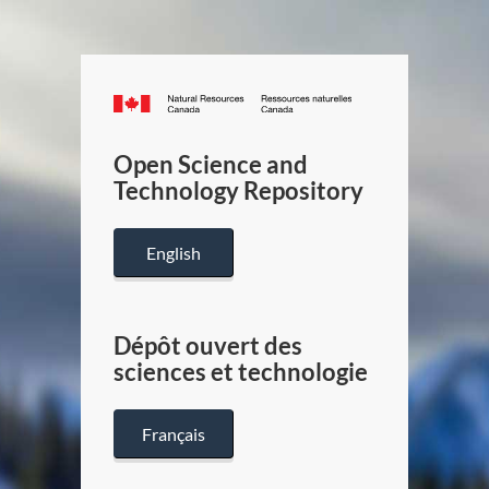
Canada.ca
/
Gouverneme
Open Science and
du
Technology Repository
Canada
English
Dépôt ouvert des
sciences et technologie
Français