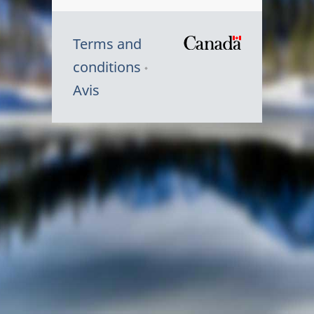
Terms and
/
conditions
Symbole
Avis
du
gouvernem
du
Canada