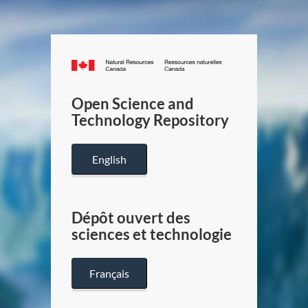
Canada.ca
/
Gouverneme
Open Science and
du
Technology Repository
Canada
English
Dépôt ouvert des
sciences et technologie
Français