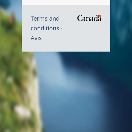
Terms and
/
conditions
Symbole
Avis
du
gouvernem
du
Canada