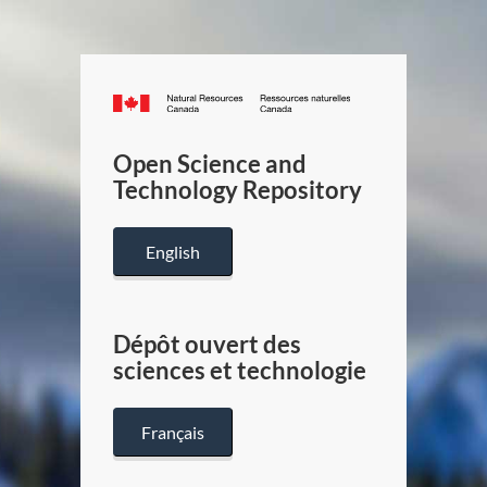
Canada.ca
/
Gouverneme
Open Science and
du
Technology Repository
Canada
English
Dépôt ouvert des
sciences et technologie
Français