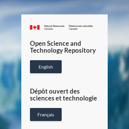
Canada.ca
/
Gouverneme
Open Science and
du
Technology Repository
Canada
English
Dépôt ouvert des
sciences et technologie
Français