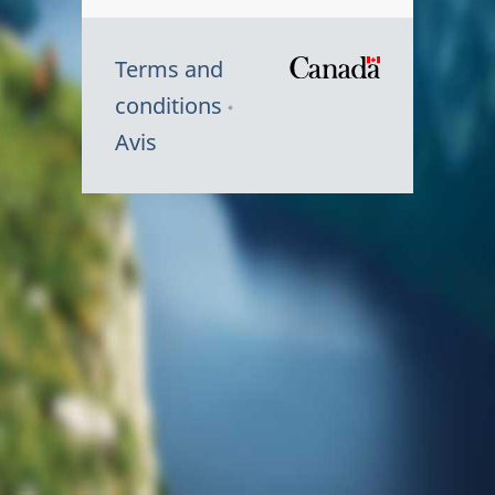
Terms and
/
conditions
Symbole
Avis
du
gouvernem
du
Canada