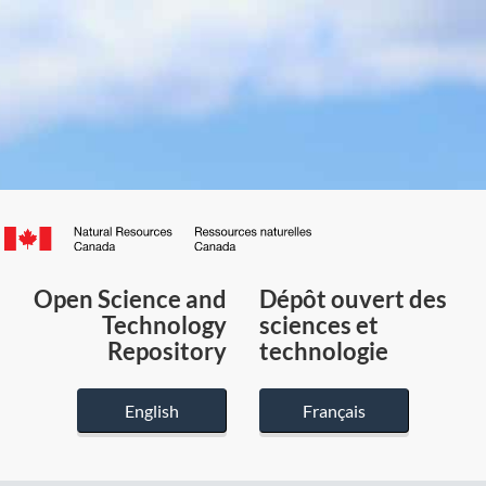
Canada.ca
/
Gouvernement
Open Science and
Dépôt ouvert des
du
Technology
sciences et
Canada
Repository
technologie
English
Français