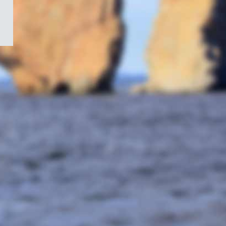
/
Symbole
du
gouvernement
du
Canada