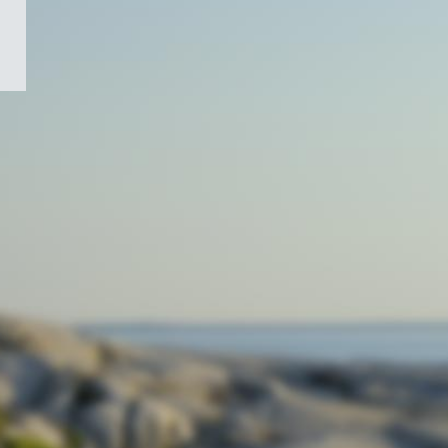
/
Symbole
du
gouvernement
du
Canada