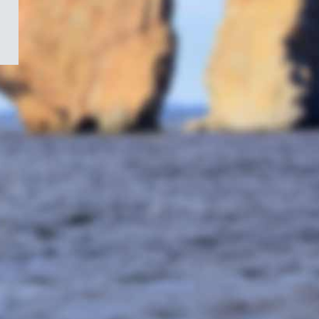
/
Symbole
du
gouvernement
du
Canada