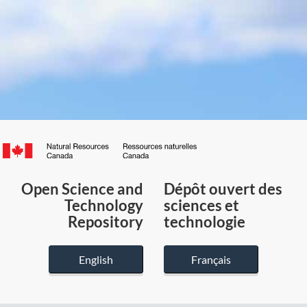
Canada.ca
/
Gouvernement
Open Science and
Dépôt ouvert des
du
Technology
sciences et
Canada
Repository
technologie
English
Français