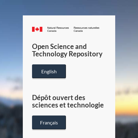
Canada.ca
/
Gouverneme
Open Science and
du
Technology Repository
Canada
English
Dépôt ouvert des
sciences et technologie
Français