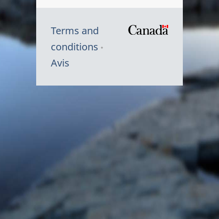
Terms and
/
conditions
Symbole
Avis
du
gouvernem
du
Canada