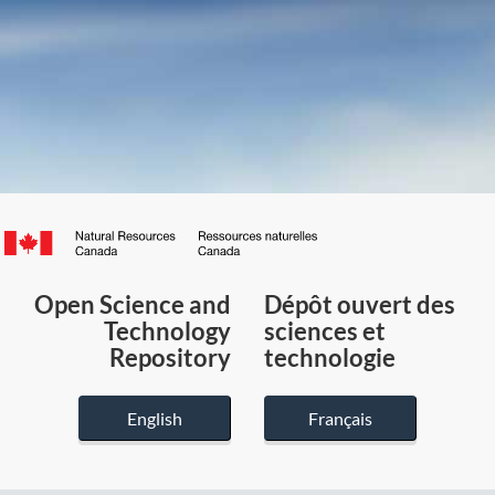
Canada.ca
/
Gouvernement
Open Science and
Dépôt ouvert des
du
Technology
sciences et
Canada
Repository
technologie
English
Français