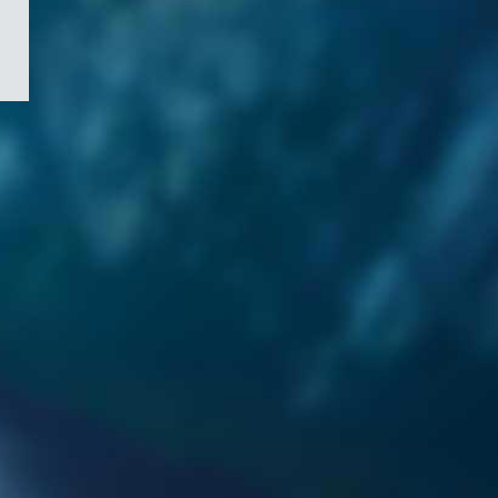
/
Symbole
du
gouvernement
du
Canada