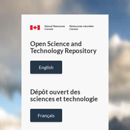
Canada.ca
/
Gouverneme
Open Science and
du
Technology Repository
Canada
English
Dépôt ouvert des
sciences et technologie
Français