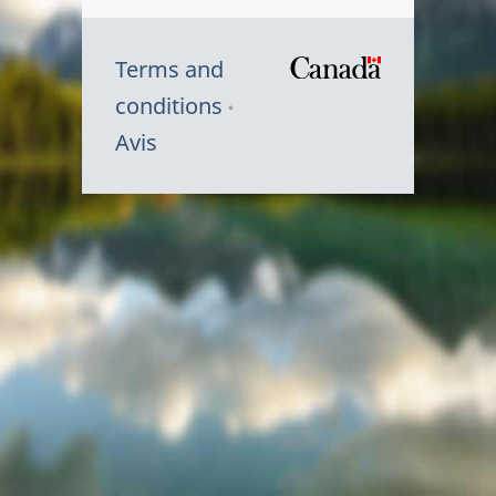
Terms and
/
conditions
Symbole
Avis
du
gouvernem
du
Canada