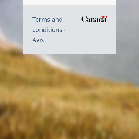
Terms and
/
conditions
Symbole
Avis
du
gouvernem
du
Canada