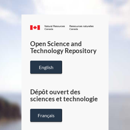
Canada.ca
/
Gouverneme
Open Science and
du
Technology Repository
Canada
English
Dépôt ouvert des
sciences et technologie
Français