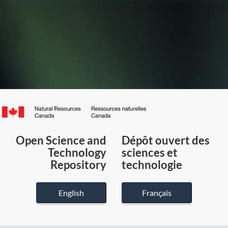
Canada.ca
/
Gouvernement
Open Science and
Dépôt ouvert des
du
Technology
sciences et
Canada
Repository
technologie
English
Français