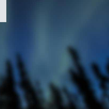
/
Symbole
du
gouvernement
du
Canada