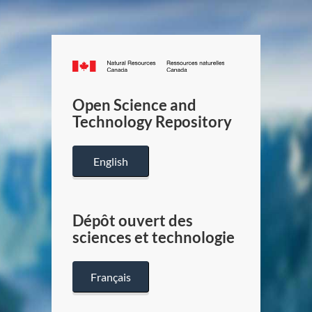
Canada.ca
/
Gouverneme
Open Science and
du
Technology Repository
Canada
English
Dépôt ouvert des
sciences et technologie
Français