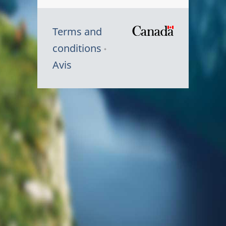
Terms and
/
conditions
Symbole
Avis
du
gouvernem
du
Canada