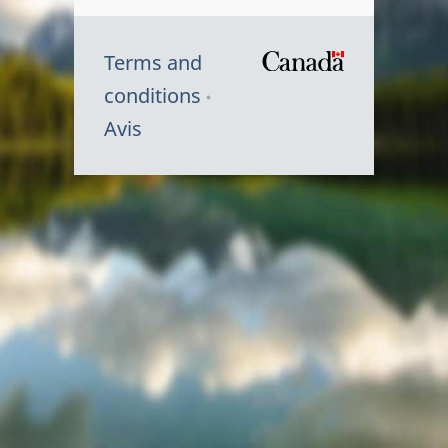
Terms and
/
conditions
Symbole
Avis
du
gouvernem
du
Canada