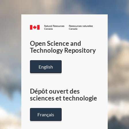
Canada.ca
/
Gouverneme
Open Science and
du
Technology Repository
Canada
English
Dépôt ouvert des
sciences et technologie
Français