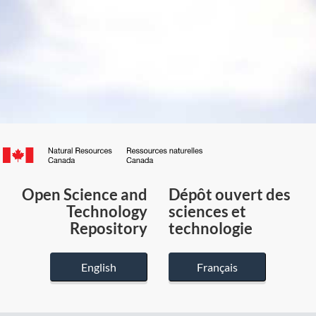
Canada.ca
/
Gouvernement
Open Science and
Dépôt ouvert des
du
Technology
sciences et
Canada
Repository
technologie
English
Français