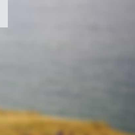
/
Symbole
du
gouvernement
du
Canada