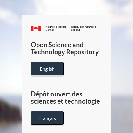
Canada.ca
/
Gouverneme
Open Science and
du
Technology Repository
Canada
English
Dépôt ouvert des
sciences et technologie
Français