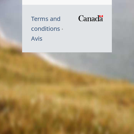
Terms and
/
conditions
Symbole
Avis
du
gouvernem
du
Canada