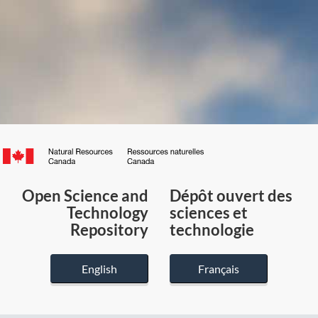
Canada.ca
/
Gouvernement
Open Science and
Dépôt ouvert des
du
Technology
sciences et
Canada
Repository
technologie
English
Français