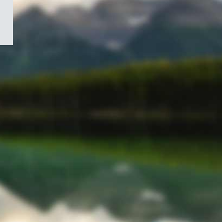
/
Symbole
du
gouvernement
du
Canada