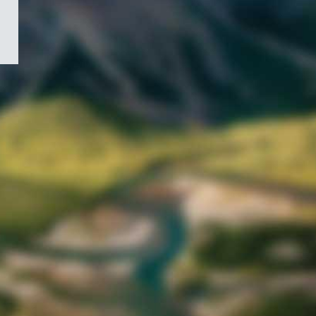
/
Symbole
du
gouvernement
du
Canada