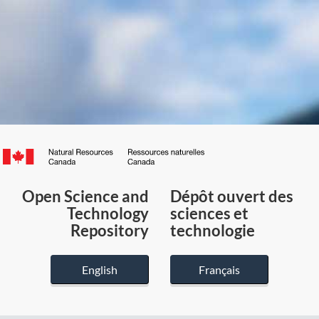
Canada.ca
/
Gouvernement
Open Science and
Dépôt ouvert des
du
Technology
sciences et
Canada
Repository
technologie
English
Français