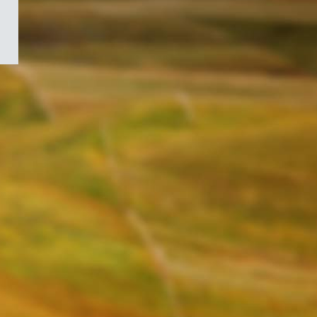
/
Symbole
du
gouvernement
du
Canada