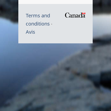
Terms and
/
conditions
Symbole
Avis
du
gouvernem
du
Canada