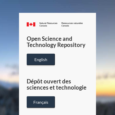
Canada.ca
/
Gouverneme
Open Science and
du
Technology Repository
Canada
English
Dépôt ouvert des
sciences et technologie
Français