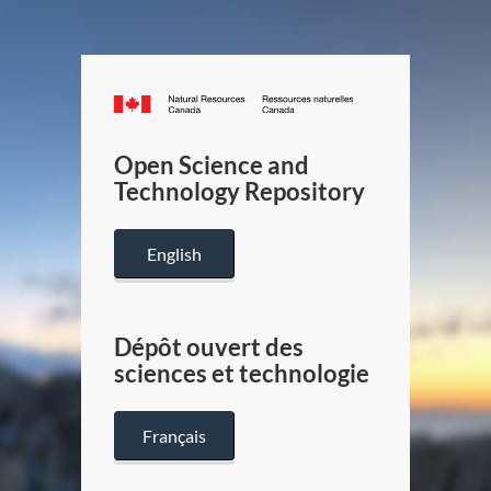
Canada.ca
/
Gouverneme
Open Science and
du
Technology Repository
Canada
English
Dépôt ouvert des
sciences et technologie
Français