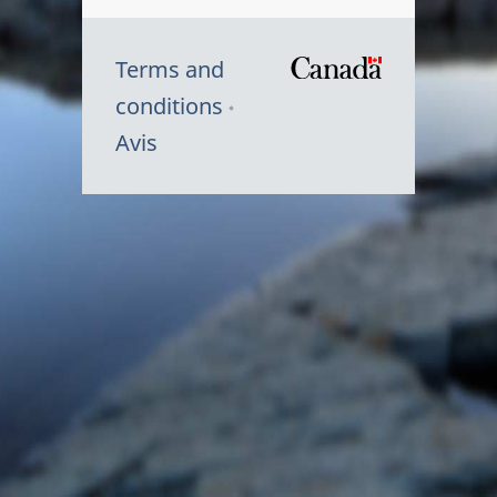
Terms and
/
conditions
Symbole
Avis
du
gouvernem
du
Canada