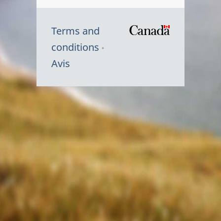
Terms and
/
conditions
Symbole
Avis
du
gouvernem
du
Canada