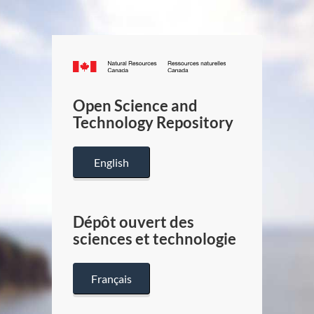
Canada.ca
/
Gouverneme
Open Science and
du
Technology Repository
Canada
English
Dépôt ouvert des
sciences et technologie
Français