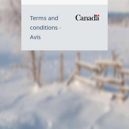
Terms and
/
conditions
Symbole
Avis
du
gouvernem
du
Canada