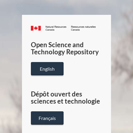
Canada.ca
/
Gouverneme
Open Science and
du
Technology Repository
Canada
English
Dépôt ouvert des
sciences et technologie
Français