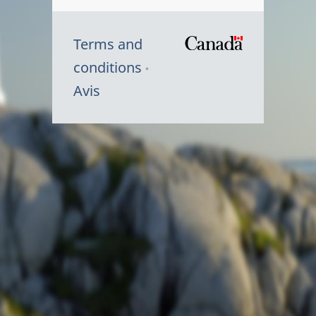
Terms and
/
conditions
Symbole
Avis
du
gouvernem
du
Canada