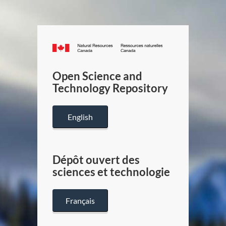
Canada.ca
/
Gouverneme
Open Science and
du
Technology Repository
Canada
English
Dépôt ouvert des
sciences et technologie
Français