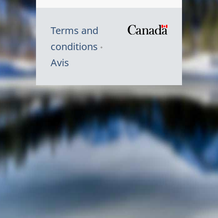
Terms and
/
conditions
Symbole
Avis
du
gouvernem
du
Canada