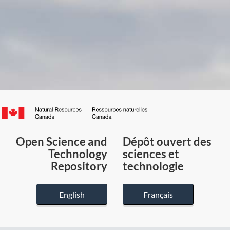
Canada.ca
/
Gouvernement
Open Science and
Dépôt ouvert des
du
Technology
sciences et
Canada
Repository
technologie
English
Français