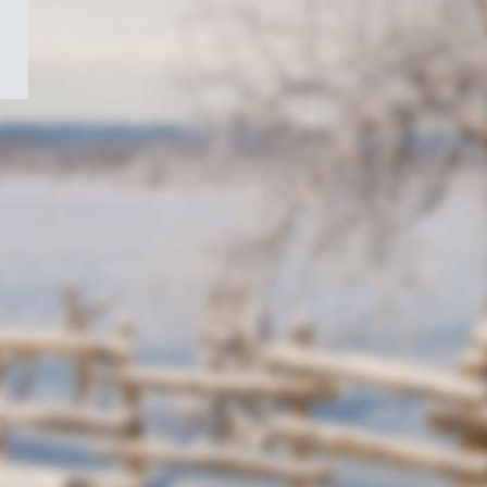
/
Symbole
du
gouvernement
du
Canada