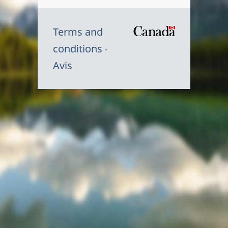
Terms and
/
conditions
Symbole
Avis
du
gouvernem
du
Canada