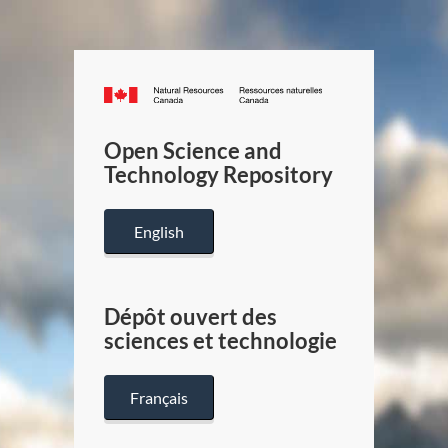
Canada.ca
/
Gouverneme
Open Science and
du
Technology Repository
Canada
English
Dépôt ouvert des
sciences et technologie
Français