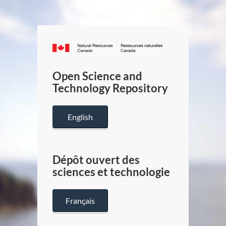
Canada.ca
/
Gouverneme
Open Science and
du
Technology Repository
Canada
English
Dépôt ouvert des
sciences et technologie
Français