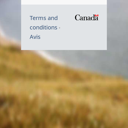
Terms and
/
conditions
Symbole
Avis
du
gouvernem
du
Canada