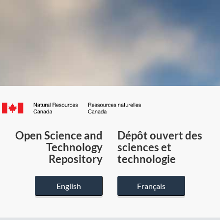
Canada.ca
/
Gouvernement
Open Science and
Dépôt ouvert des
du
Technology
sciences et
Canada
Repository
technologie
English
Français