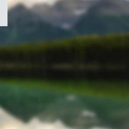
/
Symbole
du
gouvernement
du
Canada