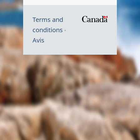
Terms and
/
conditions
Symbole
Avis
du
gouvernem
du
Canada