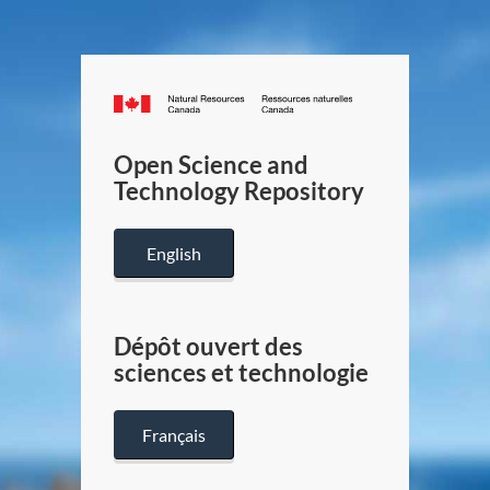
Canada.ca
/
Gouverneme
Open Science and
du
Technology Repository
Canada
English
Dépôt ouvert des
sciences et technologie
Français