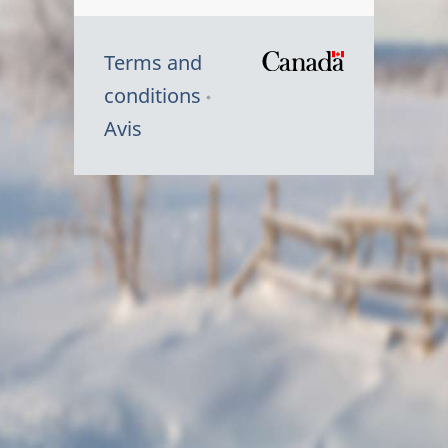
Terms and
/
conditions
Symbole
Avis
du
gouvernem
du
Canada