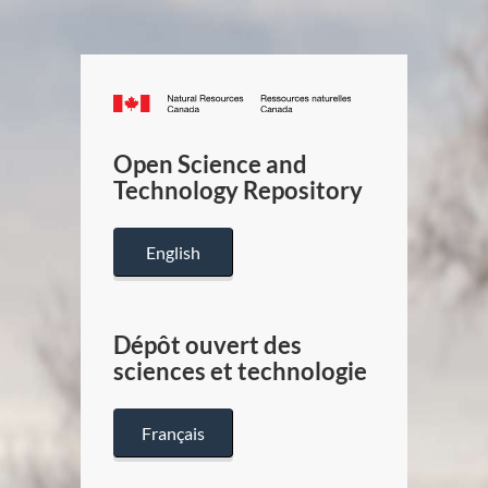
Canada.ca
/
Gouverneme
Open Science and
du
Technology Repository
Canada
English
Dépôt ouvert des
sciences et technologie
Français